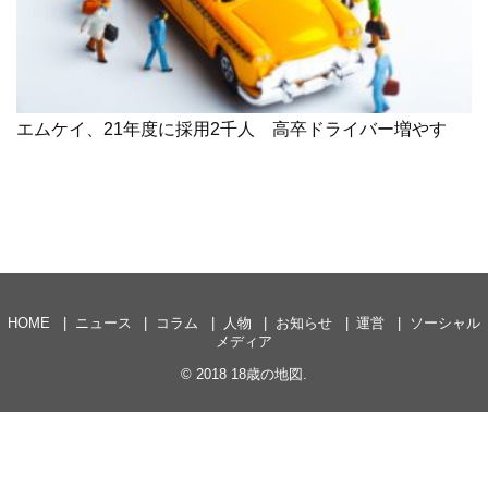
エムケイ、21年度に採用2千人 高卒ドライバー増やす
HOME
ニュース
コラム
人物
お知らせ
運営
ソーシャル
メディア
© 2018
18歳の地図
.