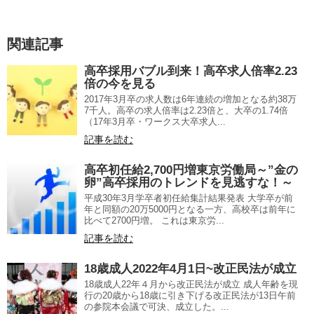
関連記事
高卒採用バブル到来！高卒求人倍率2.23
倍の今を見る
2017年3月卒の求人数は6年連続の増加となる約38万
7千人。高卒の求人倍率は2.23倍と、大卒の1.74倍
（17年3月卒・ワークス大卒求人...
記事を読む
高卒初任給2,700円増東京労働局～”金の
卵”高卒採用のトレンドを見逃すな！～
平成30年3月学卒者初任給集計結果発表 大学卒が前
年と同額の20万5000円となる一方、高校卒は前年に
比べて2700円増。 これは東京労...
記事を読む
18歳成人2022年4月1日~改正民法が成立
18歳成人22年４月から改正民法が成立 成人年齢を現
行の20歳から18歳に引き下げる改正民法が13日午前
の参院本会議で可決、成立した。...