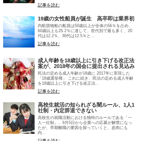
記事を読む
19歳の女性船員が誕生 高卒即は業界初
内航貨物船の船員は50歳以上が全体の56％を占め、
60歳以上も25.2％に達して、世代別で最も多く、20
代は12.2％、30代は12.5％と...
記事を読む
成人年齢を18歳以上に引き下げる改正法
案が、2018年の国会に提出される見込み
民法の定める成人年齢が18歳に 2017年に実現した
「18歳選挙権」 これに続き、民法の定める成人年齢
を18歳以上に引き下げる改正法...
記事を読む
高校生就活の知られざる闇ルール、1人1
社制・内定辞退できない
高校生の就職活動における独特のルールである「一
人一社制」。9月5日から企業への応募が解禁になっ
たが、早期離職の要因を探っていくと、皮肉にも
内...
記事を読む