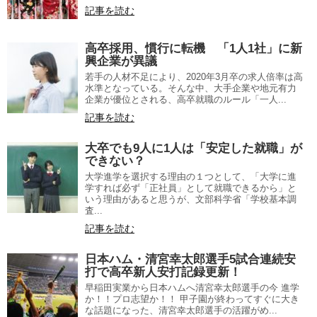
記事を読む
高卒採用、慣行に転機 「1人1社」に新
興企業が異議
若手の人材不足により、2020年3月卒の求人倍率は高
水準となっている。そんな中、大手企業や地元有力
企業が優位とされる、高卒就職のルール「一人...
記事を読む
大卒でも9人に1人は「安定した就職」が
できない？
大学進学を選択する理由の１つとして、「大学に進
学すれば必ず「正社員」として就職できるから」と
いう理由があると思うが、文部科学省「学校基本調
査...
記事を読む
日本ハム・清宮幸太郎選手5試合連続安
打で高卒新人安打記録更新！
早稲田実業から日本ハムへ清宮幸太郎選手の今 進学
か！！プロ志望か！！ 甲子園が終わってすぐに大き
な話題になった、清宮幸太郎選手の活躍がめ...