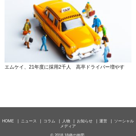
エムケイ、21年度に採用2千人 高卒ドライバー増やす
HOME
ニュース
コラム
人物
お知らせ
運営
ソーシャル
メディア
© 2018
18歳の地図
.