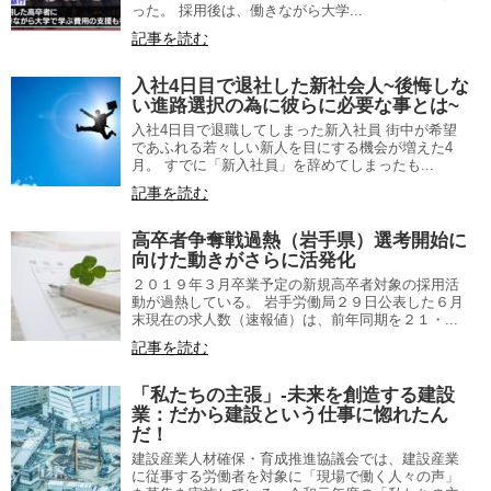
った。 採用後は、働きながら大学...
記事を読む
入社4日目で退社した新社会人~後悔しな
い進路選択の為に彼らに必要な事とは~
入社4日目で退職してしまった新入社員 街中が希望
であふれる若々しい新人を目にする機会が増えた4
月。 すでに「新入社員」を辞めてしまったも...
記事を読む
高卒者争奪戦過熱（岩手県）選考開始に
向けた動きがさらに活発化
２０１９年３月卒業予定の新規高卒者対象の採用活
動が過熱している。 岩手労働局２９日公表した６月
末現在の求人数（速報値）は、前年同期を２１・...
記事を読む
「私たちの主張」-未来を創造する建設
業：だから建設という仕事に惚れたん
だ！
建設産業人材確保・育成推進協議会では、建設産業
に従事する労働者を対象に「現場で働く人々の声」