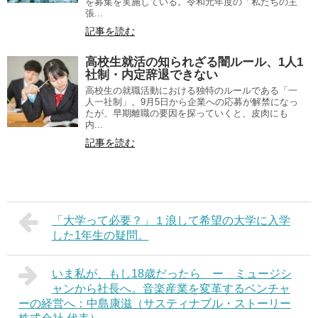
を募集を実施している。令和元年度の「私たちの主
張...
記事を読む
高校生就活の知られざる闇ルール、1人1
社制・内定辞退できない
高校生の就職活動における独特のルールである「一
人一社制」。9月5日から企業への応募が解禁になっ
たが、早期離職の要因を探っていくと、皮肉にも
内...
記事を読む
「大学って必要？」１浪して希望の大学に入学
した1年生の疑問。
いま私が、もし18歳だったら ー ミュージシ
ャンから社長へ。音楽産業を変革するベンチャ
ーの経営へ：中島康滋（サスティナブル・ストーリー