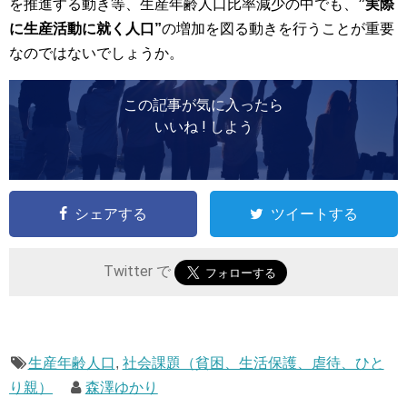
を推進する動き等、生産年齢人口比率減少の中でも、
”実際
に生産活動に就く人口”
の増加を図る動きを行うことが重要
なのではないでしょうか。
この記事が気に入ったら
いいね ! しよう
シェアする
ツイートする
Twitter で
生産年齢人口
,
社会課題（貧困、生活保護、虐待、ひと
り親）
森澤ゆかり