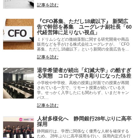
記事を読む
『CFO募集、ただし18歳以下』 新聞広
告で幹部を募集 ユーグレナ副社長「60
代経営陣に足りない視点」
ミドリムシなどの微細藻類に関する研究開発や商品
販売などを手がける株式会社ユーグレナが、「CFO
募集、ただし18歳以下」という新聞の全面広告を...
記事を読む
退学希望者が続出「幻滅大学」の酷すぎ
る実態 コロナで浮き彫りになった格差
小学校や中学校、高校の授業は対面での授業が再開
されている一方で、リモート授業が続いている大
学。せっかく入学したにも関わらず、いまだキャン
パス...
記事を読む
人材多様化へ 静岡銀行28年ぶりに高卒
採用
静岡銀行は、学歴に関係なく優秀な人材を確保する
ため、 28年ぶりに高卒採用を行い、採用内定式を行