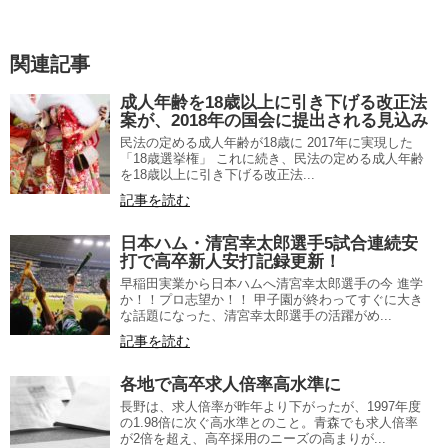
関連記事
成人年齢を18歳以上に引き下げる改正法
案が、2018年の国会に提出される見込み
民法の定める成人年齢が18歳に 2017年に実現した
「18歳選挙権」 これに続き、民法の定める成人年齢
を18歳以上に引き下げる改正法...
記事を読む
日本ハム・清宮幸太郎選手5試合連続安
打で高卒新人安打記録更新！
早稲田実業から日本ハムへ清宮幸太郎選手の今 進学
か！！プロ志望か！！ 甲子園が終わってすぐに大き
な話題になった、清宮幸太郎選手の活躍がめ...
記事を読む
各地で高卒求人倍率高水準に
長野は、求人倍率が昨年より下がったが、1997年度
の1.98倍に次ぐ高水準とのこと。青森でも求人倍率
が2倍を超え、高卒採用のニーズの高まりが...