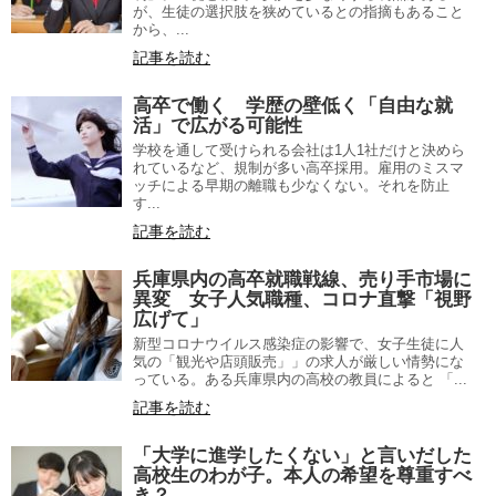
が、生徒の選択肢を狭めているとの指摘もあること
から、...
記事を読む
高卒で働く 学歴の壁低く「自由な就
活」で広がる可能性
学校を通して受けられる会社は1人1社だけと決めら
れているなど、規制が多い高卒採用。雇用のミスマ
ッチによる早期の離職も少なくない。それを防止
す...
記事を読む
兵庫県内の高卒就職戦線、売り手市場に
異変 女子人気職種、コロナ直撃「視野
広げて」
新型コロナウイルス感染症の影響で、女子生徒に人
気の「観光や店頭販売」」の求人が厳しい情勢にな
っている。ある兵庫県内の高校の教員によると 「...
記事を読む
「大学に進学したくない」と言いだした
高校生のわが子。本人の希望を尊重すべ
き？