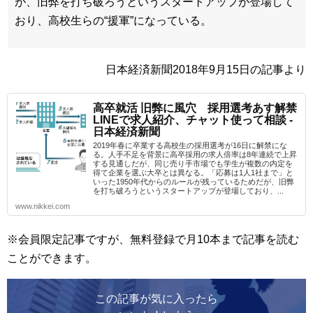
が、旧弊を打ち破ろうというスタートアップが登場して
おり、高校生らの“援軍”になっている。
日本経済新聞2018年9月15日の記事より
高卒就活 旧弊に風穴 採用選考あす解禁
LINEで求人紹介、チャット使って相談 -
日本経済新聞
2019年春に卒業する高校生の採用選考が16日に解禁にな
る。人手不足を背景に高卒採用の求人倍率は8年連続で上昇
する見通しだが、同じ売り手市場でも学生が複数の内定を
得て企業を選ぶ大卒とは異なる。「応募は1人1社まで」と
いった1950年代からのルールが残っているためだが、旧弊
を打ち破ろうというスタートアップが登場しており、...
www.nikkei.com
※会員限定記事ですが、無料登録で月10本まで記事を読む
ことができます。
この記事が気に入ったら