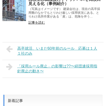
見える化（事例紹介）
（写真はイメージです） 建築会社は、現在の高卒採
用難のなかでもとりわけ厳しい採用状況にある。と
りわけ高所作業がある「鳶」は、危険を伴う...
記事を読む
高卒就活、いまだ60年前のルール 応募は１人
１社のみ
「採用ルール廃止」の影響は??〜経団連採用指
針廃止の動き〜
新着記事