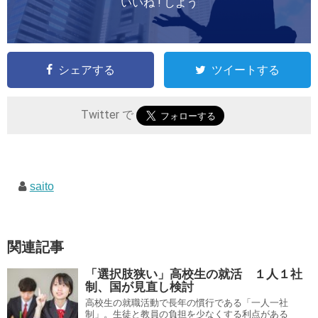
いいね ! しよう
シェアする
ツイートする
Twitter で
saito
関連記事
「選択肢狭い」高校生の就活 １人１社
制、国が見直し検討
高校生の就職活動で長年の慣行である「一人一社
制」。生徒と教員の負担を少なくする利点がある