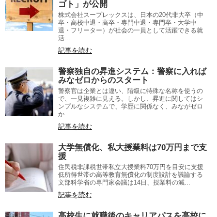
ゴト」が公開
株式会社スープレックスは、日本の20代非大卒（中
卒・高校中退・高卒・専門中退・専門卒・大学中
退・フリーター）が社会の一員として活躍できる就
活...
記事を読む
警察独自の昇進システム：警察に入れば
みなゼロからのスタート
警察官は企業とは違い、階級に特殊な名称を使うの
で、一見複雑に見える。しかし、昇進に関してはシ
ンプルなシステムで、学歴に関係なく、みながゼロ
か...
記事を読む
大学無償化、私大授業料は70万円まで支
援
住民税非課税世帯私立大授業料70万円を目安に支援
低所得世帯の高等教育無償化の制度設計を議論する
文部科学省の専門家会議は14日、授業料の減...
記事を読む
高校生に就職後のキャリアパスを高校に