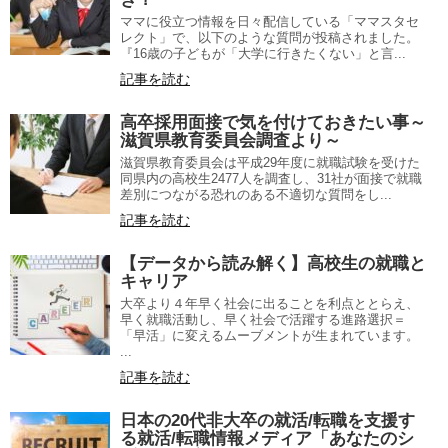
ママに役立つ情報を日々配信している「ママスタセ
レクト」で、以下のような質問が投稿されました。
『16歳の子どもが「大学に行きたくない」と言...
記事を読む
高卒採用面接で気を付けておきたい事～
滋賀県教育委員会調査より～
滋賀県教育委員会は平成29年度に就職試験を受けた
同県内の高校生2477人を調査し、31社が面接で就職
差別につながる恐れのある不適切な質問をし...
記事を読む
【データから読み解く】高校生の就職と
キャリア
大卒より４年早く社会に出ることを利点ととらえ、
早く就職活動し、早く社会で活躍する進路選択＝
「早活」に変えるムーブメントが生まれています。
...
記事を読む
日本の20代非大卒の就活/転職を支援す
る就活/転職情報メディア「あなたのシ