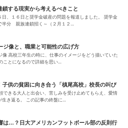
連鎖する現実から考えるべきこと
５日、１６日と奨学金破産の問題を報道しました。 奨学金
半分 親族連鎖招く～（２月１２...
メージ像と、職業と可能性の広げ方
ジ像 高校三年生の時に、仕事のイメージをどう描いていた
ことになるので詳細を思い...
！子供の貧困に向き合う「槙尾高校」校長の叫び
信頼できる大人と出会い、苦しみを受け止めてもらえ、愛情
生き返る。 この記事の終盤に...
影響は…？日大アメリカンフットボール部の反則行