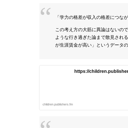
「学力の格差が収入の格差につな
この考え方の大筋に異論はないの
ような行き過ぎた論まで散見され
が生涯賃金が高い」というデータ
https://children.publisher
children.publishers.fm