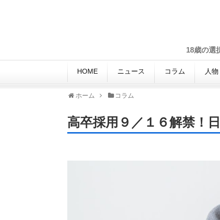
18歳の
HOME
ニュース
コラム
人物
ホーム
コラム
高卒採用９／１６解禁！