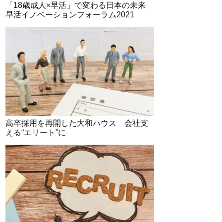
「18歳成人×早活」で変わる日本の未来
早活イノベーションフォーラム2021
高卒採用を再開した大和ハウス 会社支
える“エリート”に