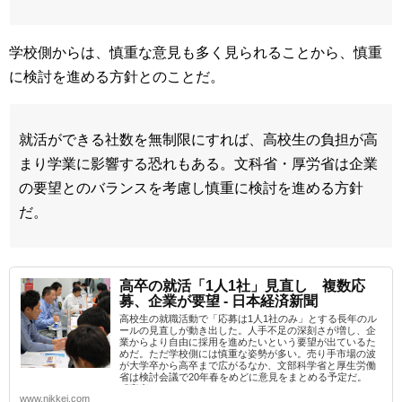
学校側からは、慎重な意見も多く見られることから、慎重
に検討を進める方針とのことだ。
就活ができる社数を無制限にすれば、高校生の負担が高
まり学業に影響する恐れもある。文科省・厚労省は企業
の要望とのバランスを考慮し慎重に検討を進める方針
だ。
高卒の就活「1人1社」見直し 複数応
募、企業が要望 - 日本経済新聞
高校生の就職活動で「応募は1人1社のみ」とする長年のル
ールの見直しが動き出した。人手不足の深刻さが増し、企
業からより自由に採用を進めたいという要望が出ているた
めだ。ただ学校側には慎重な姿勢が多い。売り手市場の波
が大学卒から高卒まで広がるなか、文部科学省と厚生労働
省は検討会議で20年春をめどに意見をまとめる予定だ。
「高卒...
www.nikkei.com