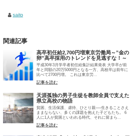
saito
関連記事
高卒初任給2,700円増東京労働局～”金の
卵”高卒採用のトレンドを見逃すな！～
平成30年3月学卒者初任給集計結果発表 大学卒が前
年と同額の20万5000円となる一方、高校卒は前年に
比べて2700円増。 これは東京労...
記事を読む
天涯孤独の男子生徒を教師全員で支えた
県立高校の物語
貧困、生活保護、虐待、ひとり親──生きることさえ
ままならない、多くの課題を抱えた子どもたち。 6
人に1人が貧困といわれる時代、それに留まら...
記事を読む