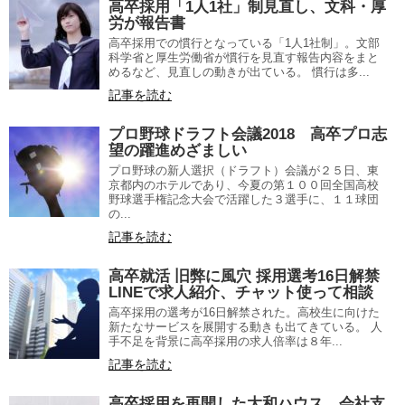
高卒採用「1人1社」制見直し、文科・厚
労が報告書
高卒採用での慣行となっている「1人1社制」。文部
科学省と厚生労働省が慣行を見直す報告内容をまと
めるなど、見直しの動きが出ている。 慣行は多...
記事を読む
プロ野球ドラフト会議2018 高卒プロ志
望の躍進めざましい
プロ野球の新人選択（ドラフト）会議が２５日、東
京都内のホテルであり、今夏の第１００回全国高校
野球選手権記念大会で活躍した３選手に、１１球団
の...
記事を読む
高卒就活 旧弊に風穴 採用選考16日解禁
LINEで求人紹介、チャット使って相談
高卒採用の選考が16日解禁された。高校生に向けた
新たなサービスを展開する動きも出てきている。 人
手不足を背景に高卒採用の求人倍率は８年...
記事を読む
高卒採用を再開した大和ハウス 会社支