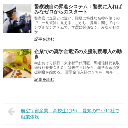
警察独自の昇進システム：警察に入れば
みなゼロからのスタート
警察官は企業とは違い、階級に特殊な名称を使うの
で、一見複雑に見える。しかし、昇進に関してはシ
ンプルなシステムで、学歴に関係なく、みながゼロ
か...
記事を読む
企業での奨学金返済の支援制度導入の動
き
㈱あおぞら銀行（東京都千代田区、馬場信輔代表取
締役社長兼ＣＥＯ）は来年４月から、奨学金返済支
援制度を始める。 奨学金借入額の５％を、毎年一...
記事を読む
航空宇宙産業 高校生にPR 愛知の中小11社で
就業体験