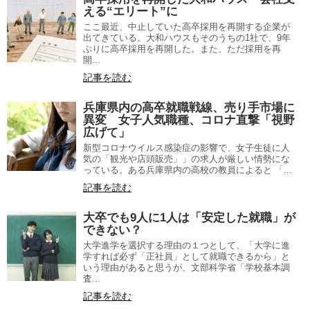
える“エリート”に
ここ最近、中止していた高卒採用を再開する企業が
出てきている。大和ハウスもそのうちの1社で、9年
ぶりに高卒採用を再開した。また、ただ採用を再
開...
記事を読む
兵庫県内の高卒就職戦線、売り手市場に
異変 女子人気職種、コロナ直撃「視野
広げて」
新型コロナウイルス感染症の影響で、女子生徒に人
気の「観光や店頭販売」」の求人が厳しい情勢にな
っている。ある兵庫県内の高校の教員によると 「...
記事を読む
大卒でも9人に1人は「安定した就職」が
できない？
大学進学を選択する理由の１つとして、「大学に進
学すれば必ず「正社員」として就職できるから」と
いう理由があると思うが、文部科学省「学校基本調
査...
記事を読む