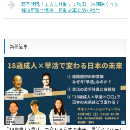
高卒就職「１人１社制」：秋田、沖縄除く４５
都道府県で慣例、規制改革会議が検討
新着記事
「18歳成人×早活」で変わる日本の未来 早活イノベーシ