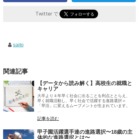
Twitter で
saito
関連記事
【データから読み解く】高校生の就職と
キャリア
大卒より４年早く社会に出ることを利点ととらえ、
早く就職活動し、早く社会で活躍する進路選択＝
「早活」に変えるムーブメントが生まれています。
...
記事を読む
甲子園活躍選手達の進路選択〜18歳の主
体的な進路選択とは〜