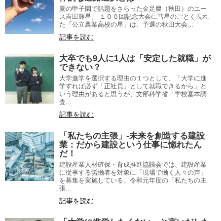
夏の甲子園で話題をさらった金足農（秋田）のエー
ス吉田輝星。 １００回記念大会に彗星のごとく現れ
た「公立農業高校の星」は、予選の秋田大会...
記事を読む
大卒でも9人に1人は「安定した就職」が
できない？
大学進学を選択する理由の１つとして、「大学に進
学すれば必ず「正社員」として就職できるから」と
いう理由があると思うが、文部科学省「学校基本調
査...
記事を読む
「私たちの主張」-未来を創造する建設
業：だから建設という仕事に惚れたん
だ！
建設産業人材確保・育成推進協議会では、建設産業
に従事する労働者を対象に「現場で働く人々の声」
を募集を実施している。令和元年度の「私たちの主
張...
記事を読む