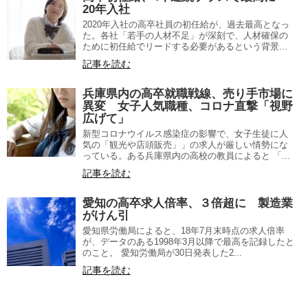
20年入社
2020年入社の高卒社員の初任給が、過去最高となっ
た。各社「若手の人材不足」が深刻で、人材確保の
ために初任給でリードする必要があるという背景...
記事を読む
兵庫県内の高卒就職戦線、売り手市場に
異変 女子人気職種、コロナ直撃「視野
広げて」
新型コロナウイルス感染症の影響で、女子生徒に人
気の「観光や店頭販売」」の求人が厳しい情勢にな
っている。ある兵庫県内の高校の教員によると 「...
記事を読む
愛知の高卒求人倍率、３倍超に 製造業
がけん引
愛知県労働局によると、18年7月末時点の求人倍率
が、データのある1998年3月以降で最高を記録したと
のこと。 愛知労働局が30日発表した2...
記事を読む