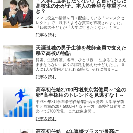
「大学に進学したくない」と言いだした
高校生のわが子。本人の希望を尊重すべ
き？
ママに役立つ情報を日々配信している「ママスタセ
レクト」で、以下のような質問が投稿されました。
『16歳の子どもが「大学に行きたくない」と言...
記事を読む
天涯孤独の男子生徒を教師全員で支えた
県立高校の物語
貧困、生活保護、虐待、ひとり親──生きることさえ
ままならない、多くの課題を抱えた子どもたち。 6
人に1人が貧困といわれる時代、それに留まら...
記事を読む
高卒初任給2,700円増東京労働局～”金の
卵”高卒採用のトレンドを見逃すな！～
平成30年3月学卒者初任給集計結果発表 大学卒が前
年と同額の20万5000円となる一方、高校卒は前年に
比べて2700円増。 これは東京労...
記事を読む
高卒初任給、4年連続プラスで最高に