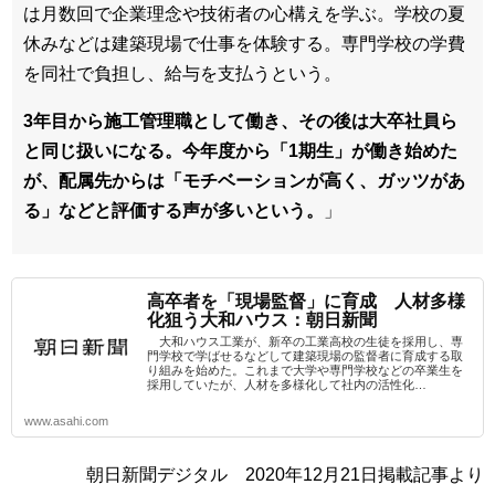
は月数回で企業理念や技術者の心構えを学ぶ。学校の夏
休みなどは建築現場で仕事を体験する。専門学校の学費
を同社で負担し、給与を支払うという。
3年目から施工管理職として働き、その後は大卒社員ら
と同じ扱いになる。今年度から「1期生」が働き始めた
が、配属先からは「モチベーションが高く、ガッツがあ
る」などと評価する声が多いという。
」
高卒者を「現場監督」に育成 人材多様
化狙う大和ハウス：朝日新聞
大和ハウス工業が、新卒の工業高校の生徒を採用し、専
門学校で学ばせるなどして建築現場の監督者に育成する取
り組みを始めた。これまで大学や専門学校などの卒業生を
採用していたが、人材を多様化して社内の活性化…
www.asahi.com
朝日新聞デジタル 2020年12月21日掲載記事より