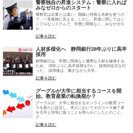
警察独自の昇進システム：警察に入れば
みなゼロからのスタート
警察官は企業とは違い、階級に特殊な名称を使うの
で、一見複雑に見える。しかし、昇進に関してはシ
ンプルなシステムで、学歴に関係なく、みながゼロ
か...
記事を読む
人材多様化へ 静岡銀行28年ぶりに高卒
採用
静岡銀行は、学歴に関係なく優秀な人材を確保する
ため、 28年ぶりに高卒採用を行い、採用内定式を行
った。 採用後は、働きながら大学...
記事を読む
グーグルが大学に相当するコースを開
始。教育産業の転換期か？
グーグルが、大学に相当するオンラインの教育コー
スを新たに設立し、求人においてそのコース修了者
を大卒と同等に扱うことを明らかにしたとのこと。
グ...
記事を読む