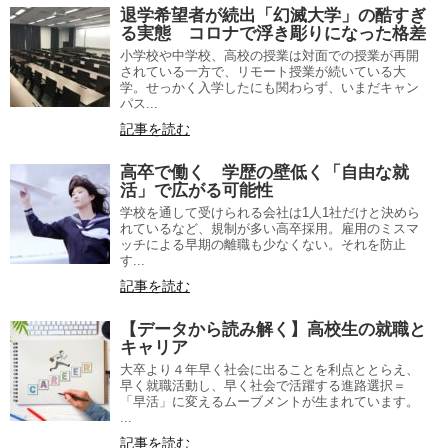
退学希望者が続出「幻滅大学」の酷すぎ
る実態 コロナで浮き彫りになった格差
小学校や中学校、高校の授業は対面での授業が再開
されている一方で、リモート授業が続いている大
学。せっかく入学したにも関わらず、いまだキャン
パス...
記事を読む
高卒で働く 学歴の壁低く「自由な就
活」で広がる可能性
学校を通して受けられる会社は1人1社だけと決めら
れているなど、規制が多い高卒採用。雇用のミスマ
ッチによる早期の離職も少なくない。それを防止
す...
記事を読む
【データから読み解く】高校生の就職と
キャリア
大卒より４年早く社会に出ることを利点ととらえ、
早く就職活動し、早く社会で活躍する進路選択＝
「早活」に変えるムーブメントが生まれています。
...
記事を読む