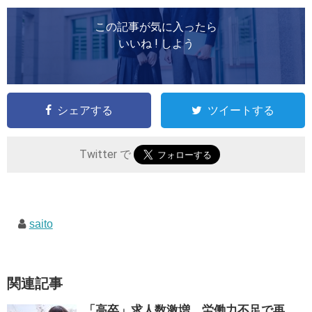
この記事が気に入ったら
いいね ! しよう
シェアする
ツイートする
Twitter で
saito
関連記事
「高卒」求人数激増、労働力不足で再